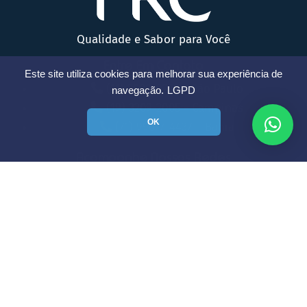
Qualidade e Sabor para Você
Entre Em Contato
Este site utiliza cookies para melhorar sua experiência de
(11) 3088-9278 - São Paulo
navegação.
LGPD
(19) 3209-2005 - Campinas
OK
(71) 99677-4437 – Bahia
Acompanhe Nossas Redes
Matrizes
PRC – São Paulo
Avenida Paulista , 2202, 6º andar
Bela Vista, São Paulo – SP